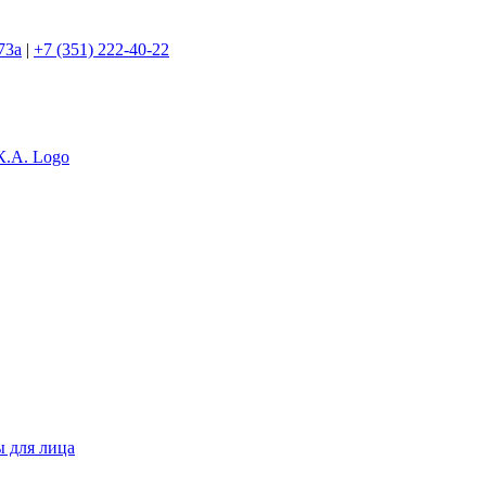
73а
|
+7 (351) 222-40-22
 для лица