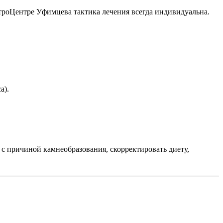
роЦентре Уфимцева тактика лечения всегда индивидуальна.
а).
я с причиной камнеобразования, скорректировать диету,