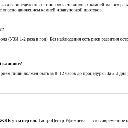
ько для определенных типов холестериновых камней малого раз
ие опасно движением камней и закупоркой протоков.
т?
ля (УЗИ 1-2 раза в год). Без наблюдения есть риск развития ост
й клинике?
рием пищи должен быть за 8–12 часов до процедуры. За 2-3 дн
 ЖКБ у экспертов.
ГастроЦентр Уфимцева — это современное об