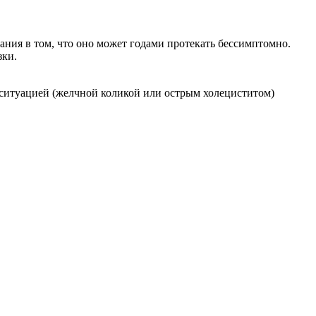
ания в том, что оно может годами протекать бессимптомно.
зки.
 ситуацией (желчной коликой или острым холециститом)