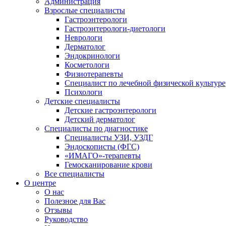
Администрация
Взрослые специалисты
Гастроэнтерологи
Гастроэнтерологи-диетологи
Неврологи
Дерматолог
Эндокринологи
Косметологи
Физиотерапевты
Специалист по лечебной физической культуре
Психологи
Детские специалисты
Детские гастроэнтерологи
Детский дерматолог
Специалисты по диагностике
Специалисты УЗИ, УЗДГ
Эндоскописты (ФГС)
«ИМАГО»-терапевты
Гемосканирование крови
Все специалисты
О центре
О нас
Полезное для Вас
Отзывы
Руководство