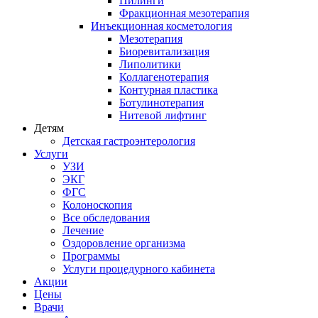
Пилинги
Фракционная мезотерапия
Инъекционная косметология
Мезотерапия
Биоревитализация
Липолитики
Коллагенотерапия
Контурная пластика
Ботулинотерапия
Нитевой лифтинг
Детям
Детская гастроэнтерология
Услуги
УЗИ
ЭКГ
ФГС
Колоноскопия
Все обследования
Лечение
Оздоровление организма
Программы
Услуги процедурного кабинета
Акции
Цены
Врачи