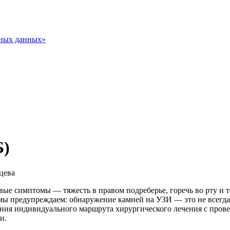
ьных данных»
Б)
ервые симптомы — тяжесть в правом подреберье, горечь во рту
мы предупреждаем: обнаружение камней на УЗИ — это не всегд
ания индивидуального маршрута хирургического лечения с пров
и.